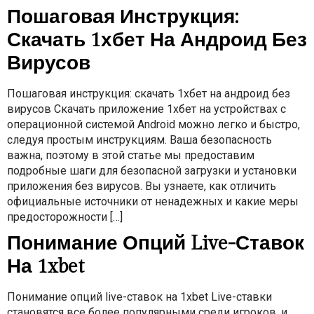
Пошаговая Инструкция:
Скачать 1хбет На Андроид Без
Вирусов
Пошаговая инструкция: скачать 1хбет на андроид без
вирусов Скачать приложение 1хбет на устройствах с
операционной системой Android можно легко и быстро,
следуя простым инструкциям. Ваша безопасность
важна, поэтому в этой статье мы предоставим
подробные шаги для безопасной загрузки и установки
приложения без вирусов. Вы узнаете, как отличить
официальные источники от ненадежных и какие меры
предосторожности […]
Понимание Опций Live-Ставок
На 1xbet
Понимание опций live-ставок на 1xbet Live-ставки
становятся все более популярными среди игроков, и