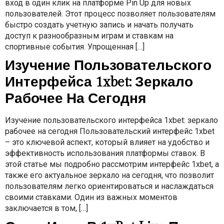
вход в один клик на платформе Pin Up для новых
пользователей. Этот процесс позволяет пользователям
быстро создать учетную запись и начать получать
доступ к разнообразным играм и ставкам на
спортивные события. Упрощенная […]
Изучение Пользовательского
Интерфейса 1xbet: Зеркало
Рабочее На Сегодня
Изучение пользовательского интерфейса 1xbet: зеркало
рабочее на сегодня Пользовательский интерфейс 1xbet
– это ключевой аспект, который влияет на удобство и
эффективность использования платформы ставок. В
этой статье мы подробно рассмотрим интерфейс 1xbet, а
также его актуальное зеркало на сегодня, что позволит
пользователям легко ориентироваться и наслаждаться
своими ставками. Один из важных моментов
заключается в том, […]