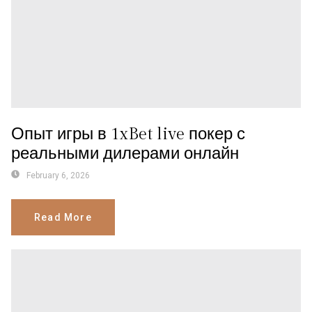
Опыт игры в 1xBet live покер с
реальными дилерами онлайн
February 6, 2026
Read More