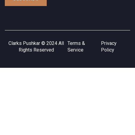
Clarks Pushkar © 2024 All
Terms &
Privacy
Rights Reserved
Service
Policy