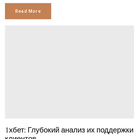
Read More
1хбет: Глубокий анализ их поддержки
клиентов